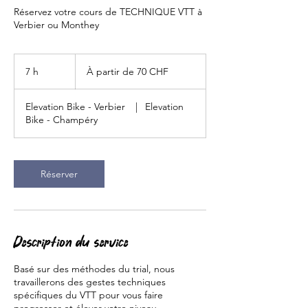
Réservez votre cours de TECHNIQUE VTT à
Verbier ou Monthey
À
partir
7 h
7
À partir de 70 CHF
de
70
h
francs
suisses
Elevation Bike - Verbier
|
Elevation
Bike - Champéry
Réserver
Description du service
Basé sur des méthodes du trial, nous
travaillerons des gestes techniques
spécifiques du VTT pour vous faire