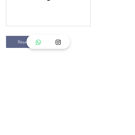
Réserver
Coordonnées
Rue de Ransou 191b, 1936
Bagnes, Switzerland
Rte de la Fin 15, 1874
Champéry, Switzerland